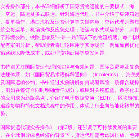
在实务操作部分，本书详细解析了国际货物运输的主要模式：海
运、空运、陆运及多式联运。针对海运代理，书中介绍了集装箱
输、提单操作、港口流程及运费计算等关键内容；空运代理则聚
于航空货运单、机场操作及应急处理；陆运与多式联运部分，则
讨了跨境公路、铁路运输及“一带一路”倡议下的物流机遇。每个模
均配有案例分析，帮助读者将理论应用于实际场景，例如如何优
运输路线以降低成本，或处理货物延误等突发问题。
本书特别关注国际货运代理的法律与合规问题。国际贸易涉及复
法规体系，如《国际贸易术语解释通则》（Incoterms）、海关
则及国际运输公约。书中通过实例讲解如何规避风险，确保合规
作，例如在签订合同时明确责任划分，或应对关税壁垒。数字化
具的应用成为新版亮点，介绍了电子数据交换（EDI）、区块链技
在追踪货物和简化文档流程中的作用，体现了行业向智能化转型
趋势。
《国际货运代理实务操作》（第3版）还强调了可持续发展的重要
性。在全球倡导绿色经济的背景下，货运代理需考虑碳排放、包