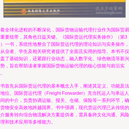
随着全球化进程的不断深化，国际货物运输代理行业作为国际贸
的重要纽带，其角色日益关键。《国际货运代理实务操作》（第3
版）一书，系统性地整合了国际货运代理的理论知识与实务操作
为从业者、学生及相关研究者提供了全面且实用的指导。本书不
涵盖了基础知识，还紧跟行业动态，融入数字化、绿色物流等新
趋势，旨在帮助读者掌握国际货物运输代理的核心技能与前沿实
践。
本书首先从国际货运代理的基本概念入手，阐述其定义、功能及
地位。国际货运代理（Freight Forwarder）充当托运人与承运人
之间的中介，负责协调运输、报关、仓储、保险等一系列环节，
保货物安全高效地跨越国界。书中强调，现代货运代理已从传统
中介服务转向综合物流解决方案提供者，需具备跨文化沟通、风
管理和技术应用等多维能力。