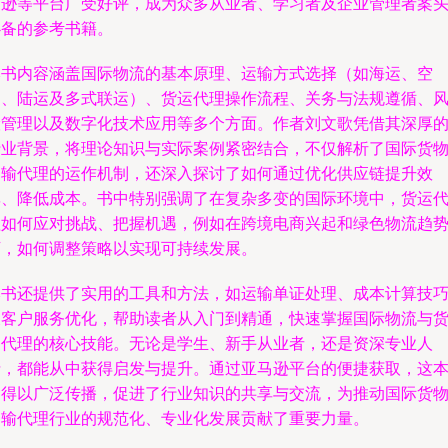
马逊等平台广受好评，成为众多从业者、学习者及企业管理者案
必备的参考书籍。
本书内容涵盖国际物流的基本原理、运输方式选择（如海运、空
运、陆运及多式联运）、货运代理操作流程、关务与法规遵循、
险管理以及数字化技术应用等多个方面。作者刘文歌凭借其深厚
行业背景，将理论知识与实际案例紧密结合，不仅解析了国际货
运输代理的运作机制，还深入探讨了如何通过优化供应链提升效
率、降低成本。书中特别强调了在复杂多变的国际环境中，货运
理如何应对挑战、把握机遇，例如在跨境电商兴起和绿色物流趋
下，如何调整策略以实现可持续发展。
本书还提供了实用的工具和方法，如运输单证处理、成本计算技
及客户服务优化，帮助读者从入门到精通，快速掌握国际物流与
运代理的核心技能。无论是学生、新手从业者，还是资深专业人
士，都能从中获得启发与提升。通过亚马逊平台的便捷获取，这
书得以广泛传播，促进了行业知识的共享与交流，为推动国际货
运输代理行业的规范化、专业化发展贡献了重要力量。