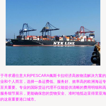
于寻求通往意大利PESCARA佩斯卡拉经济高效物流解决方案的
企业和个人而言，选择一条运费低、服务好、效率高的欧洲海运
线至关重要。专业的国际货运代理不仅能提供清晰的费用明细和
清服务细节展示，更能确保您的货物安全、准时地抵达亚得里亚
畔的这座重要港口城市。