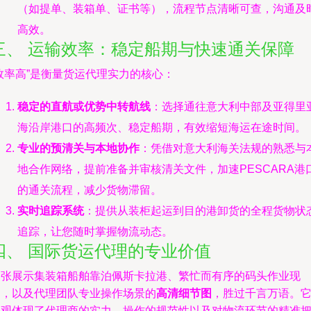
（如提单、装箱单、证书等），流程节点清晰可查，沟通及
高效。
三、 运输效率：稳定船期与快速通关保障
效率高”是衡量货运代理实力的核心：
稳定的直航或优势中转航线
：选择通往意大利中部及亚得里
海沿岸港口的高频次、稳定船期，有效缩短海运在途时间。
专业的预清关与本地协作
：凭借对意大利海关法规的熟悉与
地合作网络，提前准备并审核清关文件，加速PESCARA港
的通关流程，减少货物滞留。
实时追踪系统
：提供从装柜起运到目的港卸货的全程货物状
追踪，让您随时掌握物流动态。
四、 国际货运代理的专业价值
一张展示集装箱船舶靠泊佩斯卡拉港、繁忙而有序的码头作业现
场，以及代理团队专业操作场景的
高清细节图
，胜过千言万语。
直观体现了代理商的实力、操作的规范性以及对物流环节的精准