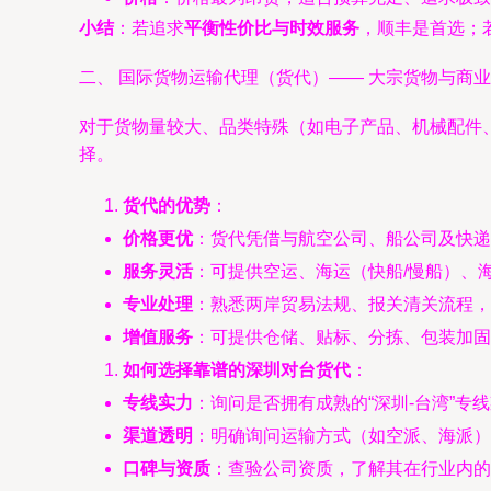
小结
：若追求
平衡性价比与时效服务
，顺丰是首选；
二、 国际货物运输代理（货代）—— 大宗货物与商
对于货物量较大、品类特殊（如电子产品、机械配件
择。
货代的优势
：
价格更优
：货代凭借与航空公司、船公司及快递
服务灵活
：可提供空运、海运（快船/慢船）、
专业处理
：熟悉两岸贸易法规、报关清关流程，
增值服务
：可提供仓储、贴标、分拣、包装加固
如何选择靠谱的深圳对台货代
：
专线实力
：询问是否拥有成熟的“深圳-台湾”
渠道透明
：明确询问运输方式（如空派、海派）、
口碑与资质
：查验公司资质，了解其在行业内的